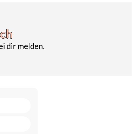
äch
i dir melden.