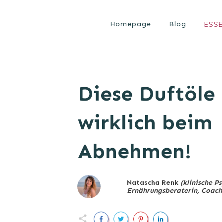
Homepage
Blog
ESS
Diese Duftöle 
wirklich beim
Abnehmen!
Natascha
Renk
(klinische P
Ernährungsberaterin, Coach